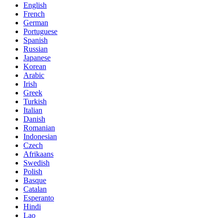
English
French
German
Portuguese
Spanish
Russian
Japanese
Korean
Arabic
Irish
Greek
Turkish
Italian
Danish
Romanian
Indonesian
Czech
Afrikaans
Swedish
Polish
Basque
Catalan
Esperanto
Hindi
Lao