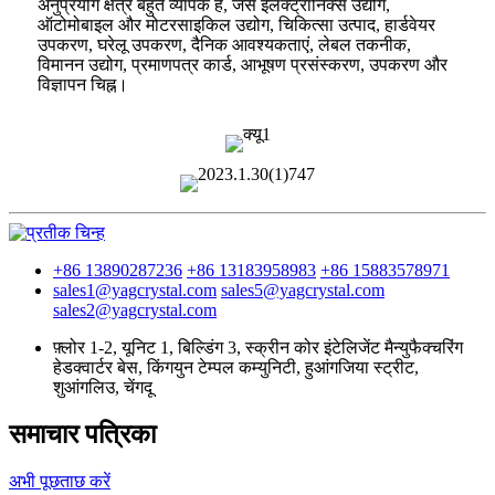
अनुप्रयोग क्षेत्र बहुत व्यापक हैं, जैसे इलेक्ट्रॉनिक्स उद्योग,
ऑटोमोबाइल और मोटरसाइकिल उद्योग, चिकित्सा उत्पाद, हार्डवेयर
उपकरण, घरेलू उपकरण, दैनिक आवश्यकताएं, लेबल तकनीक,
विमानन उद्योग, प्रमाणपत्र कार्ड, आभूषण प्रसंस्करण, उपकरण और
विज्ञापन चिह्न।
+86 13890287236
+86 13183958983
+86 15883578971
sales1@yagcrystal.com
sales5@yagcrystal.com
sales2@yagcrystal.com
फ़्लोर 1-2, यूनिट 1, बिल्डिंग 3, स्क्रीन कोर इंटेलिजेंट मैन्युफैक्चरिंग
हेडक्वार्टर बेस, किंगयुन टेम्पल कम्युनिटी, हुआंगजिया स्ट्रीट,
शुआंगलिउ, चेंगदू
समाचार पत्रिका
अभी पूछताछ करें